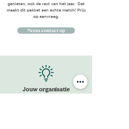
genieten, ook de rest van het jaar. Dat
maakt dit pakket een echte match!
Prijs
op aanvraag.
Neem contact op
Jouw organisatie
centraal
Voordat we een concept voor
je uitwerken, zetten we jouw
organisatie centraal en bekijken we
waar de organisatie voor staat.